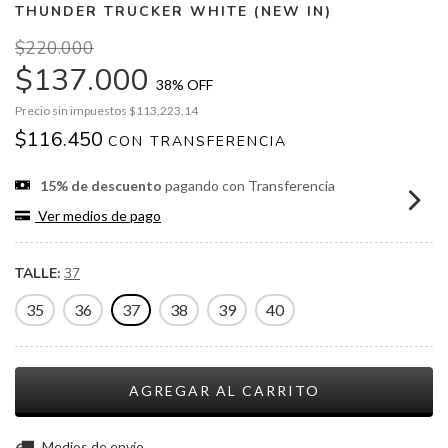
THUNDER TRUCKER WHITE (NEW IN)
$220.000
$137.000
38
% OFF
Precio sin impuestos
$113.223,14
$116.450
CON
TRANSFERENCIA
15% de descuento
pagando con Transferencia
Ver medios de pago
TALLE:
37
35
36
37
38
39
40
CAMBIAR CP
Entregas para el CP:
Medios de envío